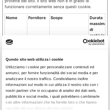
protette del sito. Il sito web non è in grado di
funzionare correttamente senza questi cookie.
Nome
Fornitore
Scopo
Durata
massima
di
archiviazi
CookieCo
Cookiebot
Memorizza lo stato
1 anno
nsent
del consenso ai
cookie dell'utente
Questo sito web utilizza i cookie
per il dominio
corrente
Utilizziamo i cookie per personalizzare contenuti ed
annunci, per fornire funzionalità dei social media e per
elementor
studioodo
Utilizzato
Persist
analizzare il nostro traffico. Condividiamo inoltre
ntoiatricol
nell'ambito del
ente
informazioni sul modo in cui utilizza il nostro sito con i
ucalaurent
tema WordPress
nostri partner che si occupano di analisi dei dati web,
i.it
del sito web. Il
pubblicità e social media, i quali potrebbero combinarle
cookie consente al
con altre informazioni che ha fornito loro o che hanno
proprietario del
raccolto dal suo utilizzo dei loro servizi.