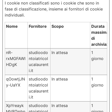
I cookie non classificati sono i cookie che sono in
fase di classificazione, insieme ai fornitori di cookie
individuali.
Nome
Fornitore
Scopo
Durata
massima
di
archiviazi
nR-
studioodo
In attesa
1
rxMGFAWl
ntoiatricol
giorno
HDgK
ucalaurent
i.it
qOowtjJN
studioodo
In attesa
1
y-UaYX
ntoiatricol
giorno
ucalaurent
i.it
XpYreayk
studioodo
In attesa
1
MVBTmbn
ntoiatricol
giorno