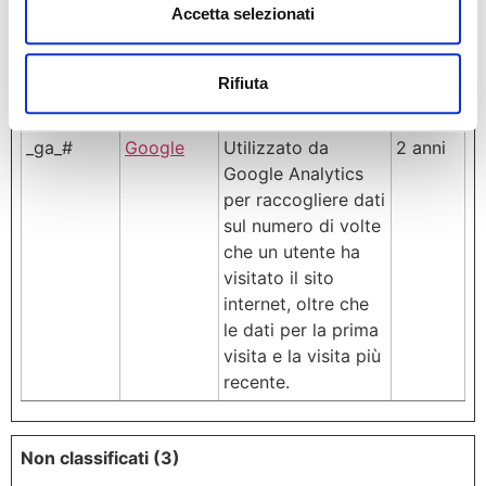
univoco utilizzato
Accetta selezionati
per generare dati
statistici su come il
Rifiuta
visitatore utilizza il
sito internet.
_ga_#
Google
Utilizzato da
2 anni
Google Analytics
per raccogliere dati
sul numero di volte
che un utente ha
visitato il sito
internet, oltre che
le dati per la prima
visita e la visita più
recente.
Non classificati (3)