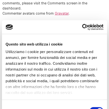
comments, please visit the Comments screen in the
dashboard.
Commenter avatars come from
Gravatar
.
Lascia un commento
Questo sito web utilizza i cookie
Il tuo indirizzo email non sarà pubblicato.
I campi
obbligatori sono contrassegnati
*
Utilizziamo i cookie per personalizzare contenuti ed
annunci, per fornire funzionalità dei social media e per
Commento
*
analizzare il nostro traffico. Condividiamo inoltre
informazioni sul modo in cui utilizza il nostro sito con i
nostri partner che si occupano di analisi dei dati web,
pubblicità e social media, i quali potrebbero combinarle
con altre informazioni che ha fornito loro o che hanno
raccolto dal suo utilizzo dei loro servizi.
Selezione